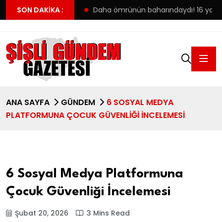
ilk tercihine yerleşti
SON DAKIKA :
Daha ömrünün baharındaydı! 16 yaşınd
ANA SAYFA
GÜNDEM
6 SOSYAL MEDYA
PLATFORMUNA ÇOCUK GÜVENLIĞI İNCELEMESI
6 Sosyal Medya Platformuna
Çocuk Güvenliği İncelemesi
Şubat 20, 2026
3 Mins Read