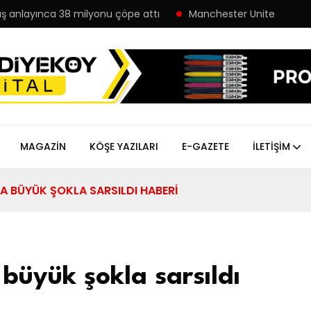
ş anlayınca 38 milyonu çöpe attı
Manchester United defteri 
MAGAZIN
KÖŞE YAZILARI
E-GAZETE
İLETIŞIM
 BÜYÜK ŞOKLA SARSILDI HABERI
üyük şokla sarsıldı