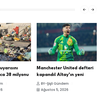
yarısını
Manchester United defteri
U
nca 38 milyonu
kapandı! Altay’ın yeni
S
em
BY-Şişli Gündem
26
Ağustos 5, 2026