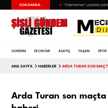
dı! Trabzonspor’da forma detayı
SON DAKIKA :
“Ödenemez” uyarısını yanlı
GÜNDEM
EKONOMI
ASAYIŞ
YAŞAM
SPOR
ANA SAYFA
HABERLER
ARDA TURAN SON MAÇTA
Arda Turan son maçta b