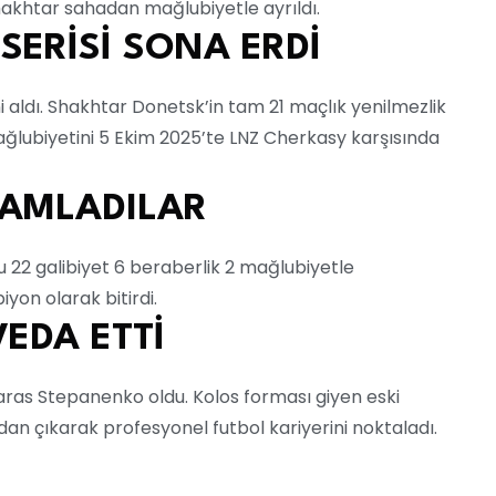
hakhtar sahadan mağlubiyetle ayrıldı.
SERİSİ SONA ERDİ
ini aldı. Shakhtar Donetsk’in tam 21 maçlık yenilmezlik
mağlubiyetini 5 Ekim 2025’te LNZ Cherkasy karşısında
AMLADILAR
22 galibiyet 6 beraberlik 2 mağlubiyetle
on olarak bitirdi.
EDA ETTİ
aras Stepanenko oldu. Kolos forması giyen eski
n çıkarak profesyonel futbol kariyerini noktaladı.