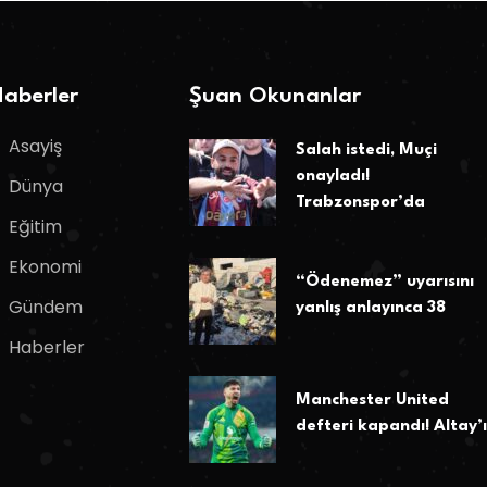
aberler
Şuan Okunanlar
Asayiş
Salah istedi, Muçi
onayladı!
Dünya
Trabzonspor’da
Eğitim
Ekonomi
“Ödenemez” uyarısını
Gündem
yanlış anlayınca 38
Haberler
Manchester United
defteri kapandı! Altay’