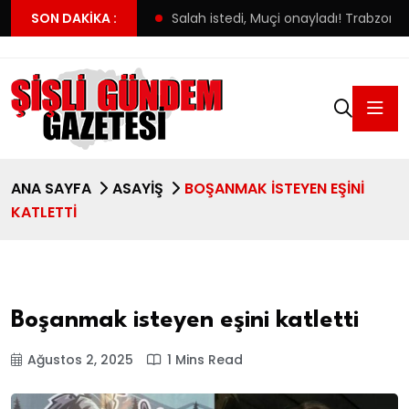
2 bin tavuk telef oldu
SON DAKIKA :
Salah istedi, Muçi onayladı! Trabzon
ANA SAYFA
ASAYIŞ
BOŞANMAK ISTEYEN EŞINI
KATLETTI
Boşanmak isteyen eşini katletti
Ağustos 2, 2025
1 Mins Read