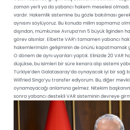
zaman yerli ya da yabancı hakem meselesi olmadı. B
vardır. Hakemlik sistemine bu gözle bakılması gereki
aynısını söylüyoruz. Bu konuda milim sapmamız olm
dışından, mümkünse Avrupa’nın 5 büyük liginden ha
görev alsınlar. Elbette VAR’ı tamamen yabancı hak
hakemlerimizin gelişiminin de önünü kapatmamak ge
O dönem de aynı uyarıları yaptık. Elinizde 20 VAR 
düşükse, bu isimleri bir süre kenara alıp sistemi ya
Türkiye’den Galatasaray’da oynayacak iyi bir sağ
Wilfried Singo’yu transfer ediyorum. Bu, diğer mevk
oynamayacağı anlamına gelmez. Nitekim başkanımız d
sonra yabancı destekli VAR sisteminin devreye girm