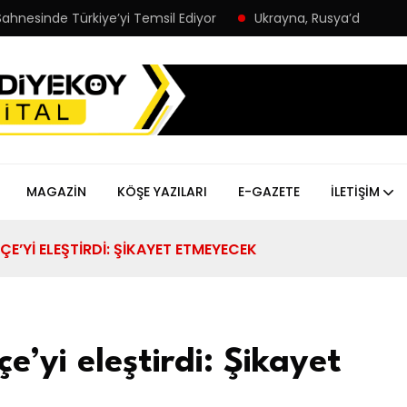
sinde Türkiye’yi Temsil Ediyor
Ukrayna, Rusya’da plajda eğle
MAGAZIN
KÖŞE YAZILARI
E-GAZETE
İLETIŞIM
E’YI ELEŞTIRDI: ŞIKAYET ETMEYECEK
’yi eleştirdi: Şikayet