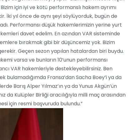
izim için iyi ve kötü performanslı hakem ayrımı
r. İki yıl önce de aynı şeyi söylüyorduk, bugün de
adı. Performansı düşük hakemlerimizin yerine yurt
kemleri davet edelim. En azından VAR sisteminde
emlere bırakmak gibi bir düşüncemiz yok. Bizim
rekir. Geçen sezon yapılan hatalardan biri buydu.
hakemi varsa ve bunların 10’unun performansı
bancı VAR hakemleriyle destekleyebilirsiniz. Ben
 bek bulamadığımda Fransa’dan Sacha Boey’i ya da
ilerde Barış Alper Yılmaz’ın ya da Yunus Akgün’ün
a Kulüpler Birliği aracılığıyla milli maç arasından
esi için resmi başvuruda bulundu.”