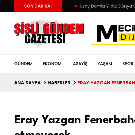
kapandı! Altay’ın yeni adresi
SON DAKIKA :
Uzay Damla Yıldız, Dünya Sahne
GÜNDEM
EKONOMI
ASAYIŞ
YAŞAM
SPOR
ANA SAYFA
HABERLER
ERAY YAZGAN FENERBAHÇ
Eray Yazgan Fenerbahçe