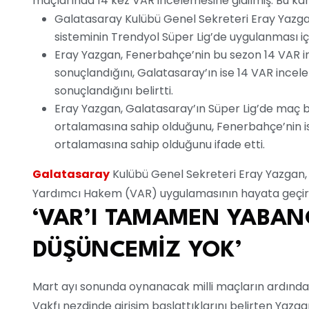
maçlarında 14 kez VAR incelemesine gidilmiş. Bu kara
Galatasaray Kulübü Genel Sekreteri Eray Yazg
sisteminin Trendyol Süper Lig’de uygulanması i
Eray Yazgan, Fenerbahçe’nin bu sezon 14 VAR inc
sonuçlandığını, Galatasaray’ın ise 14 VAR incele
sonuçlandığını belirtti.
Eray Yazgan, Galatasaray’ın Süper Lig’de maç baş
ortalamasına sahip olduğunu, Fenerbahçe’nin ise 
ortalamasına sahip olduğunu ifade etti.
Galatasaray
Kulübü Genel Sekreteri Eray Yazgan, 
Yardımcı Hakem (VAR) uygulamasının hayata geçirilm
‘VAR’I TAMAMEN YABAN
DÜŞÜNCEMİZ YOK’
Mart ayı sonunda oynanacak milli maçların ardından 
Vakfı nezdinde girişim başlattıklarını belirten Yazga