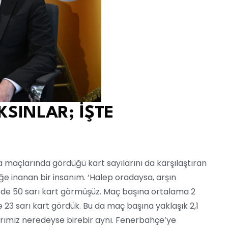
KSINLAR; İŞTE
maçlarında gördüğü kart sayılarını da karşılaştıran
ğe inanan bir insanım. ‘Halep oradaysa, arşın
ig’de 50 sarı kart görmüşüz. Maç başına ortalama 2
e 23 sarı kart gördük. Bu da maç başına yaklaşık 2,1
arımız neredeyse birebir aynı. Fenerbahçe’ye