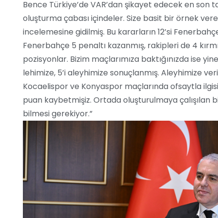
Bence Türkiye’de VAR’dan şikayet edecek en son ta
oluşturma çabası içindeler. Size basit bir örnek v
incelemesine gidilmiş. Bu kararların 12’si Fenerbahçe
Fenerbahçe 5 penaltı kazanmış, rakipleri de 4 kırmı
pozisyonlar. Bizim maçlarımıza baktığınızda ise yine
lehimize, 5’i aleyhimize sonuçlanmış. Aleyhimize ver
Kocaelispor ve Konyaspor maçlarında ofsaytla ilgi
puan kaybetmişiz. Ortada oluşturulmaya çalışılan bi
bilmesi gerekiyor.”