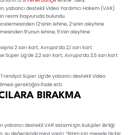
rların 12’si
Fenerbahçe
lehine” dedi.
an, yabancı destekli Video Yardımcı Hakem (VAR)
çin resmi başvuruda bulundu.
elemesinden 12’sinin lehine, 2’sinin aleyhine
mesinden 9’unun lehine, 5’inin aleyhine
ına 2 sarı kart, Avrupa’da 2,1 sarı kart
Süper Lig’de 2,2 sarı kart, Avrupa’da 3,5 sarı kart
Trendyol Süper Lig’de yabancı destekli Video
esi gerektiğini ifade etti.
CILARA BIRAKMA
yabancı destekli VAR sistemi için Kulüpler Birliği
n, şu değerlendirmeyi yaptı: “Bizim için mesele hiçbir