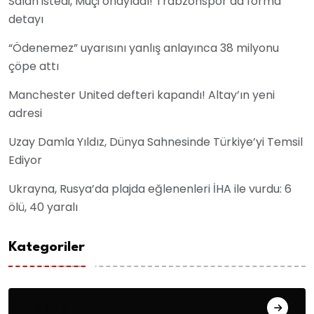
Salah istedi, Muçi onayladı! Trabzonspor’da forma
detayı
“Ödenemez” uyarısını yanlış anlayınca 38 milyonu
çöpe attı
Manchester United defteri kapandı! Altay’ın yeni
adresi
Uzay Damla Yıldız, Dünya Sahnesinde Türkiye’yi Temsil
Ediyor
Ukrayna, Rusya’da plajda eğlenenleri İHA ile vurdu: 6
ölü, 40 yaralı
Kategoriler
Asayiş