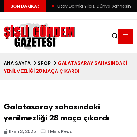
! Altay’ın yeni adresi
SON DAKIKA :
Uzay Damla Yıldız, Dünya Sahnesinde T
ANA SAYFA
SPOR
GALATASARAY SAHASINDAKI
YENILMEZLIĞI 28 MAÇA ÇIKARDI
Galatasaray sahasındaki
yenilmezliği 28 maça çıkardı
Ekim 3, 2025
1 Mins Read