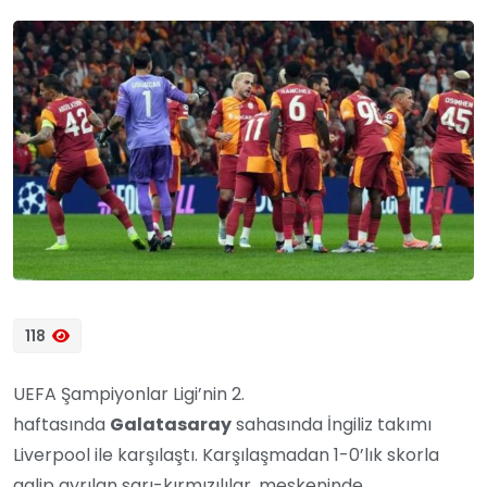
118
UEFA Şampiyonlar Ligi’nin 2.
haftasında
Galatasaray
sahasında İngiliz takımı
Liverpool ile karşılaştı. Karşılaşmadan 1-0’lık skorla
galip ayrılan sarı-kırmızılılar, meskeninde