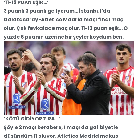
’11-12 PUAN EŞİK…’
3 puanlı 3 puanlı geliyorum… İstanbul’da
Galatasaray-Atletico Madrid maçı final maçı
olur. Çok fevkalade maç olur. 11-12 puan eşik… O
yüzde 6 puanın üzerine bir şeyler koydum ben.
‘KÖTÜ GİDİYOR ZİRA…’
Şöyle 2 maçı berabere, 1 maçı da galibiyetle
düşündüm 11 oluyor. Atletico Madrid makus