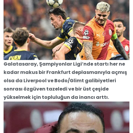
Galatasaray, Şampiyonlar Ligi’nde startı her ne
kadar makus bir Frankfurt deplasmanıyla açmış
olsa da Liverpool ve Bodo/Glimt galibiyetleri
sonrası özgüven tazeledi ve bir üst çeşide
yükselmek için topluluğun da inancı arttı.