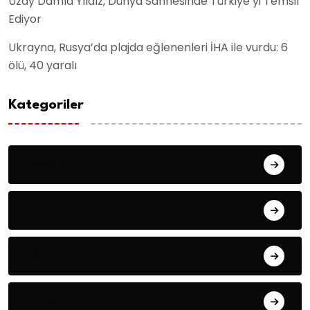
Uzay Damla Yıldız, Dünya Sahnesinde Türkiye’yi Temsil
Ediyor
Ukrayna, Rusya’da plajda eğlenenleri İHA ile vurdu: 6
ölü, 40 yaralı
Kategoriler
Asayiş
Dünya
Eğitim
Ekonomi