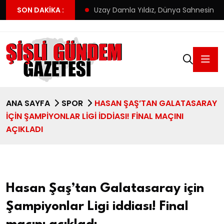
! Altay’ın yeni adresi
SON DAKIKA :
Uzay Damla Yıldız, Dünya Sahnesinde T
ANA SAYFA
SPOR
HASAN ŞAŞ’TAN GALATASARAY
IÇIN ŞAMPIYONLAR LIGI IDDIASI! FINAL MAÇINI
AÇIKLADI
Hasan Şaş’tan Galatasaray için
Şampiyonlar Ligi iddiası! Final