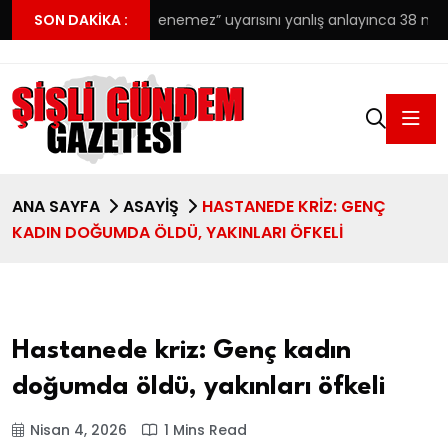
yı
SON DAKIKA :
“Ödenemez” uyarısını yanlış anlayınca 38 milyonu çöpe a
ANA SAYFA
ASAYIŞ
HASTANEDE KRIZ: GENÇ
KADIN DOĞUMDA ÖLDÜ, YAKINLARI ÖFKELI
Hastanede kriz: Genç kadın
doğumda öldü, yakınları öfkeli
Nisan 4, 2026
1 Mins Read