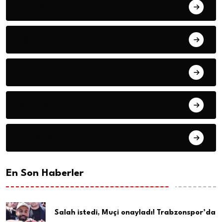
Dünya
Eğitim
Ekonomi
Gündem
Haberler
En Son Haberler
Salah istedi, Muçi onayladı! Trabzonspor’da