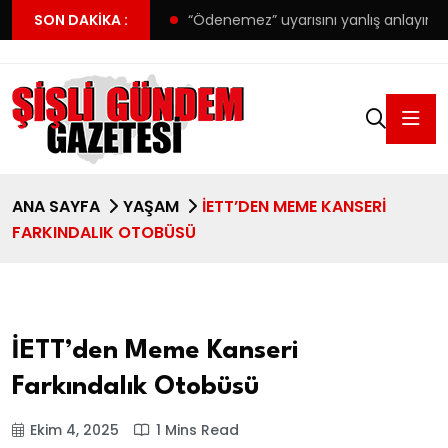
’da forma detayı
SON DAKIKA :
“Ödenemez” uyarısını yanlış anlayınca 38 
ANA SAYFA
YAŞAM
İETT’DEN MEME KANSERI
FARKINDALIK OTOBÜSÜ
İETT’den Meme Kanseri
Farkındalık Otobüsü
Ekim 4, 2025
1 Mins Read