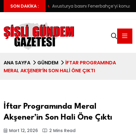
i Açıklama
SON DAKIKA :
Avusturya basını Fenerbahçe’yi konuşuyor: Cadı k
ANA SAYFA
GÜNDEM
İFTAR PROGRAMINDA
MERAL AKŞENER’IN SON HALI ÖNE ÇIKTI
İftar Programında Meral
Akşener’in Son Hali Öne Çıktı
Mart 12, 2026
2 Mins Read