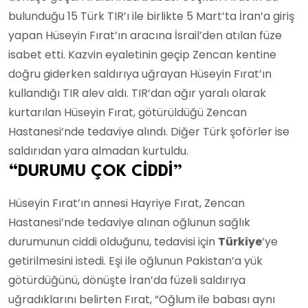
bulunduğu 15 Türk TIR’ı ile birlikte 5 Mart’ta İran’a giriş
yapan Hüseyin Fırat’ın aracına İsrail’den atılan füze
isabet etti. Kazvin eyaletinin geçip Zencan kentine
doğru giderken saldırıya uğrayan Hüseyin Fırat’ın
kullandığı TIR alev aldı. TIR’dan ağır yaralı olarak
kurtarılan Hüseyin Fırat, götürüldüğü Zencan
Hastanesi’nde tedaviye alındı. Diğer Türk şoförler ise
saldırıdan yara almadan kurtuldu.
“DURUMU ÇOK CİDDİ”
Hüseyin Fırat’ın annesi Hayriye Fırat, Zencan
Hastanesi’nde tedaviye alınan oğlunun sağlık
durumunun ciddi olduğunu, tedavisi için
Türkiye
‘ye
getirilmesini istedi. Eşi ile oğlunun Pakistan’a yük
götürdüğünü, dönüşte İran’da füzeli saldırıya
uğradıklarını belirten Fırat, “Oğlum ile babası aynı