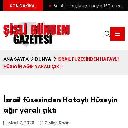
2 bin tavuk telef oldu
SON DAKIKA :
Salah istedi, Muçi onayladı! Trabzon
ANA SAYFA
DÜNYA
İSRAIL FÜZESINDEN HATAYLI
HÜSEYIN AĞIR YARALI ÇIKTI
İsrail füzesinden Hataylı Hüseyin
ağır yaralı çıktı
Mart 7, 2026
2 Mins Read