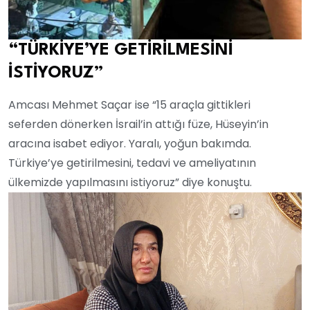
“TÜRKİYE’YE GETİRİLMESİNİ
İSTİYORUZ”
Amcası Mehmet Saçar ise “15 araçla gittikleri
seferden dönerken İsrail’in attığı füze, Hüseyin’in
aracına isabet ediyor. Yaralı, yoğun bakımda.
Türkiye’ye getirilmesini, tedavi ve ameliyatının
ülkemizde yapılmasını istiyoruz” diye konuştu.