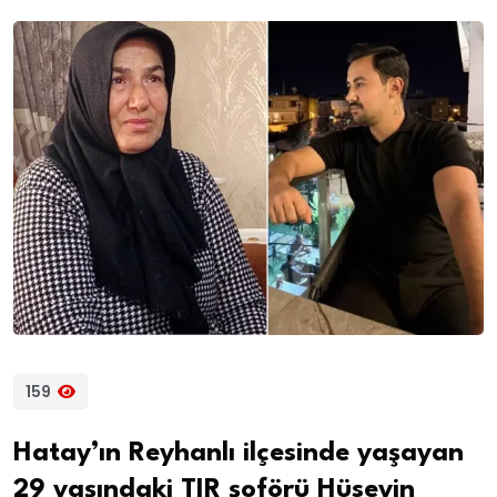
159
Hatay’ın Reyhanlı ilçesinde yaşayan
29 yaşındaki TIR şoförü Hüseyin