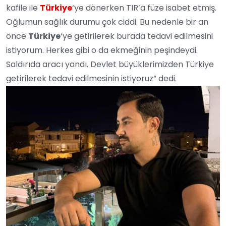
kafile ile
Türkiye
‘ye dönerken TIR’a füze isabet etmiş.
Oğlumun sağlık durumu çok ciddi. Bu nedenle bir an
önce
Türk
i
ye
‘ye getirilerek burada tedavi edilmesini
istiyorum. Herkes gibi o da ekmeğinin peşindeydi.
Saldırıda aracı yandı. Devlet büyüklerimizden Türkiye
getirilerek tedavi edilmesinin istiyoruz” dedi.