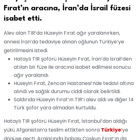
Fırat’ın aracına, İran’da İsrail füzesi
isabet etti.
Alev alan TIR’da Hüseyin Fırat ağır yaralanırken,
annesi İran’da tedaviye alınan oğlunun Türkiye’ye
getirilmesini istedi.
Hataylı TIR şoförü Hüseyin Fırat, İran’da İsrail’den
atılan bir füze ile aracına isabet edilmesi sonucu
ağır yaralandı.
Hüseyin Fırat, Zencan Hastanesi’nde tedavi altına
alındı ve sağlık durumu ciddi olarak belirtildi.
Saldırıda Hüseyin Fırat’ın TIR’ı alev aldı ve diğer 14
Türk şoför yara almadan kurtuldu.
Hataylı TIR şoförü Hüseyin Fırat, İstanbul’dan aldığı
yükü Afganistan’a teslim ettikten sonra
Türkiye
‘ye
dönüşe geçti. Aralarında babası Coşkun Fırat’ın da