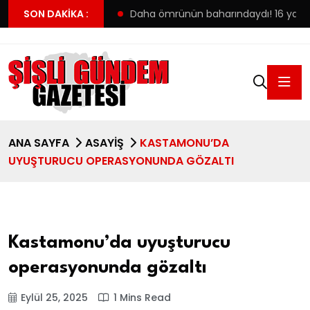
ilk tercihine yerleşti
SON DAKIKA :
Daha ömrünün baharındaydı! 16 yaşınd
ANA SAYFA
ASAYIŞ
KASTAMONU’DA
UYUŞTURUCU OPERASYONUNDA GÖZALTI
Kastamonu’da uyuşturucu
operasyonunda gözaltı
Eylül 25, 2025
1 Mins Read