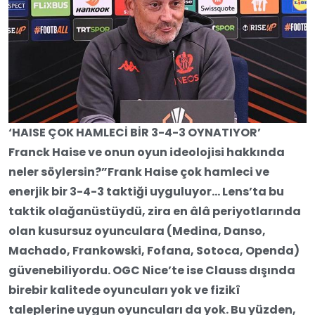
‘HAISE ÇOK HAMLECİ BİR 3-4-3 OYNATIYOR’
Franck Haise ve onun oyun ideolojisi hakkında
neler söylersin?”Frank Haise çok hamleci ve
enerjik bir 3-4-3 taktiği uyguluyor… Lens’ta bu
taktik olağanüstüydü, zira en âlâ periyotlarında
olan kusursuz oyunculara (Medina, Danso,
Machado, Frankowski, Fofana, Sotoca, Openda)
güvenebiliyordu. OGC Nice’te ise Clauss dışında
birebir kalitede oyuncuları yok ve fizikî
taleplerine uygun oyuncuları da yok. Bu yüzden,