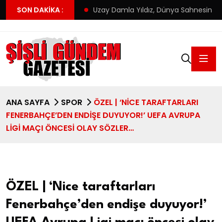
i adresi
SON DAKIKA :
Uzay Damla Yıldız, Dünya Sahnesinde Türkiye’yi Tem
ANA SAYFA
SPOR
ÖZEL | ‘NICE TARAFTARLARI
FENERBAHÇE’DEN ENDIŞE DUYUYOR!’ UEFA AVRUPA
LIGI MAÇI ÖNCESI OLAY SÖZLER…
ÖZEL | ‘Nice taraftarları
Fenerbahçe’den endişe duyuyor!’