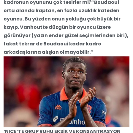
kadronun oyununu çok tesirler mi?”Boudaoui
orta alanda kaptan, en fazla uzaklık kateden
oyuncu. Bu yüzden onun yokluğu çok büyük bir
kayıp. Vanhoutte düzgün bir oyuncu üzere
görünüyor (yazın ender güzel seçimlerinden biri),
fakat tekrar de Boudaoui kadar kadro
arkadaşlarına alışkın olmayabilir.”
‘NICE’TE GRUP RUHU EKSİK VE KONSANTRASYON