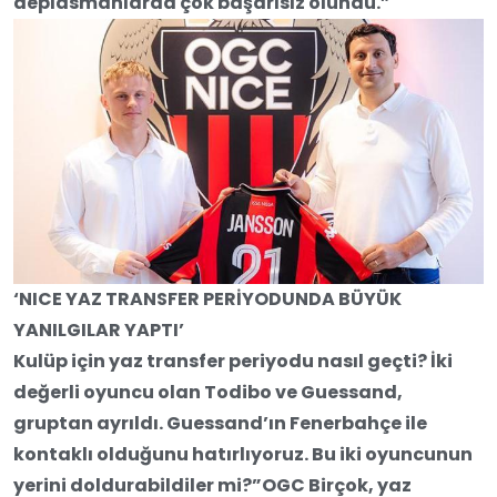
deplasmanlarda çok başarısız olundu.”
‘NICE YAZ TRANSFER PERİYODUNDA BÜYÜK
YANILGILAR YAPTI’
Kulüp için yaz transfer periyodu nasıl geçti? İki
değerli oyuncu olan Todibo ve Guessand,
gruptan ayrıldı. Guessand’ın Fenerbahçe ile
kontaklı olduğunu hatırlıyoruz. Bu iki oyuncunun
yerini doldurabildiler mi?”OGC Birçok, yaz