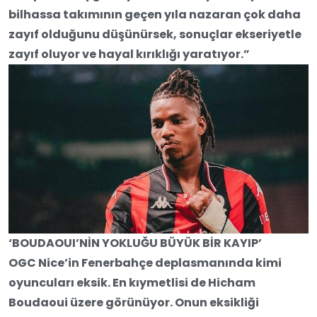
bilhassa takımının geçen yıla nazaran çok daha
zayıf olduğunu düşünürsek, sonuçlar ekseriyetle
zayıf oluyor ve hayal kırıklığı yaratıyor.”
‘BOUDAOUI’NİN YOKLUĞU BÜYÜK BİR KAYIP’
OGC Nice’in Fenerbahçe deplasmanında kimi
oyuncuları eksik. En kıymetlisi de Hicham
Boudaoui üzere görünüyor. Onun eksikliği