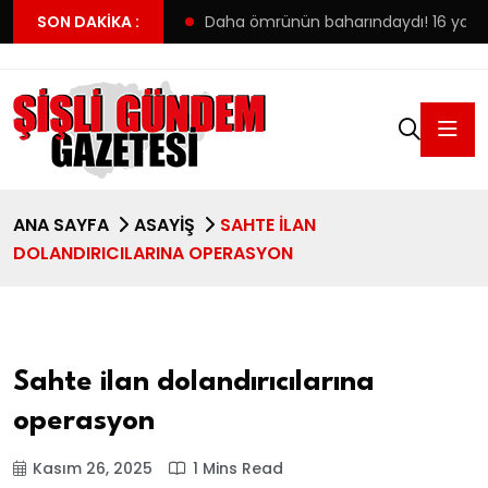
ilk tercihine yerleşti
SON DAKIKA :
Daha ömrünün baharındaydı! 16 yaşınd
ANA SAYFA
ASAYIŞ
SAHTE ILAN
DOLANDIRICILARINA OPERASYON
Sahte ilan dolandırıcılarına
operasyon
Kasım 26, 2025
1 Mins Read