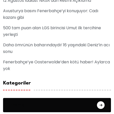
12 Ağustos İddiası: NASA’dan Resmi Açıklama
Avusturya basını Fenerbahçe’yi konuşuyor: Cadı
kazanı gibi
500 tam puan alan LGS birincisi Umut ilk tercihine
yerleşti
Daha ömrünün baharındaydı! 16 yaşındaki Deniz’in acı
sonu
Fenerbahçe’ye Oosterwolde’den kötü haber! Aylarca
yok
Kategoriler
Asayiş