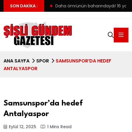
ilk tercihine yerleşti
SON DAKIKA :
Daha ömrünün baharındaydı! 16 yaşınd
ANA SAYFA
SPOR
SAMSUNSPOR’DA HEDEF
ANTALYASPOR
Samsunspor’da hedef
Antalyaspor
Eylül 12, 2025
1 Mins Read