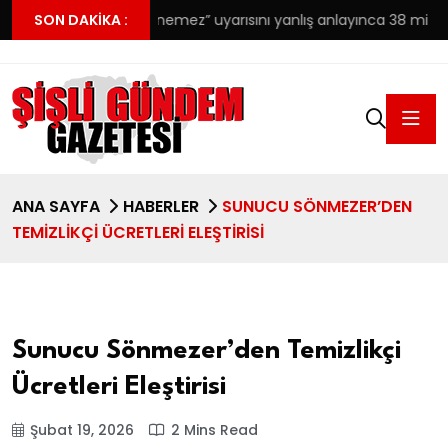
ayı
SON DAKIKA :
“Ödenemez” uyarısını yanlış anlayınca 38 milyonu çöpe 
ANA SAYFA
HABERLER
SUNUCU SÖNMEZER’DEN
TEMIZLIKÇI ÜCRETLERI ELEŞTIRISI
Sunucu Sönmezer’den Temizlikçi
Ücretleri Eleştirisi
Şubat 19, 2026
2 Mins Read