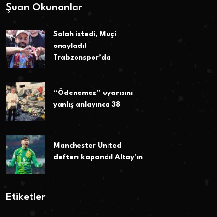
Şuan Okunanlar
Salah istedi, Muçi
onayladı!
Trabzonspor’da
“Ödenemez” uyarısını
yanlış anlayınca 38
Manchester United
defteri kapandı! Altay’ın
Etiketler