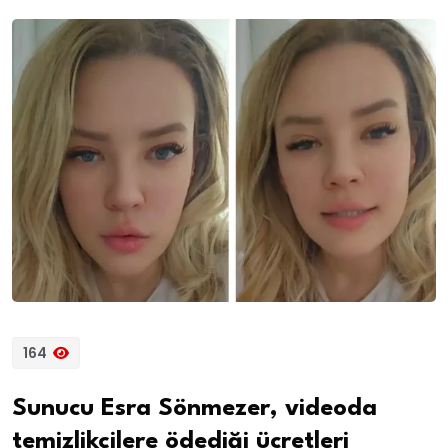
164
Sunucu Esra Sönmezer, videoda
temizlikçilere ödediği ücretleri