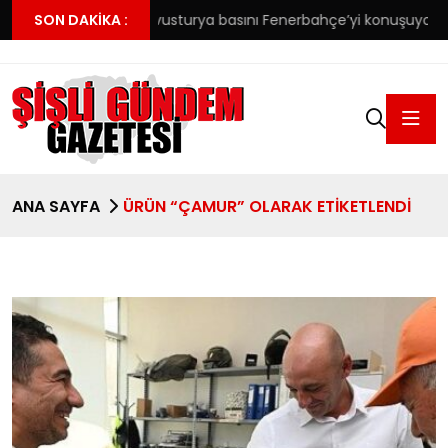
 Açıklama
SON DAKIKA :
Avusturya basını Fenerbahçe’yi konuşuyor: Cadı k
ANA SAYFA
ÜRÜN “ÇAMUR” OLARAK ETIKETLENDI