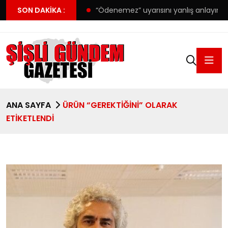
nspor’da forma detayı
SON DAKIKA :
“Ödenemez” uyarısını yanlış anlayınc
ANA SAYFA
ÜRÜN “GEREKTIĞINI” OLARAK
ETIKETLENDI