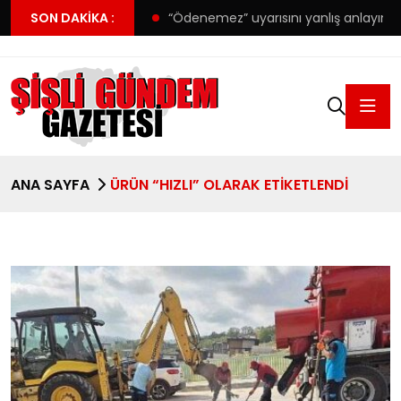
’da forma detayı
SON DAKIKA :
“Ödenemez” uyarısını yanlış anlayınca 38 
ANA SAYFA
ÜRÜN “HIZLI” OLARAK ETIKETLENDI