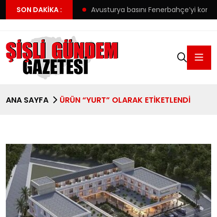
an Resmi Açıklama
SON DAKIKA :
Avusturya basını Fenerbahçe’yi konuşuyor:
ANA SAYFA
ÜRÜN “YURT” OLARAK ETIKETLENDI