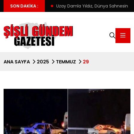
’ın yeni adresi
SON DAKIKA :
Uzay Damla Yıldız, Dünya Sahnesinde Türkiye
ANA SAYFA
2025
TEMMUZ
29