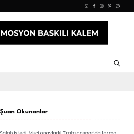
tay’ın yeni adresi
Uzay Damla Yıldız, Dünya Sahnesinde Türk
Şuan Okunanlar
Salah istedi, Muçi onayladı! Trabzonspor’da forma