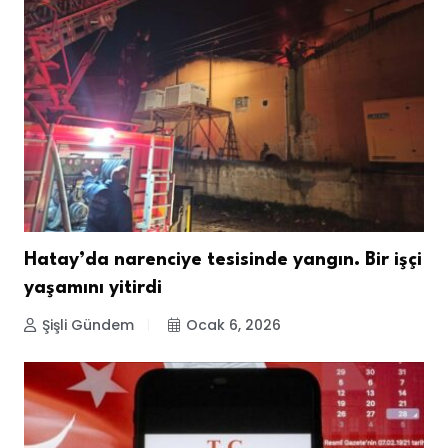
Hatay’da narenciye tesisinde yangın. Bir işçi
yaşamını yitirdi
Şişli Gündem
Ocak 6, 2026