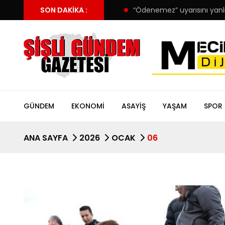
nspor’da forma detayı
SON DAKIKA :
“Ödenemez” uyarısını yanlış anlayınca
GÜNDEM
EKONOMI
ASAYIŞ
YAŞAM
SPOR
ANA SAYFA
2026
OCAK
06