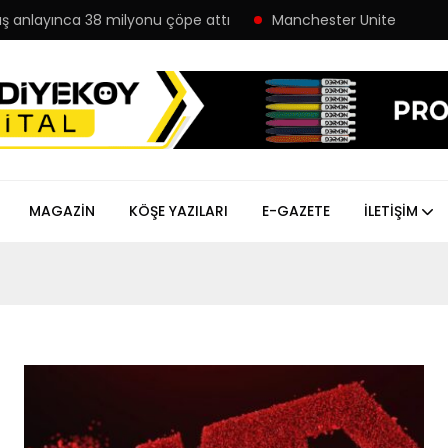
 38 milyonu çöpe attı
Manchester United defteri kapandı! Al
MAGAZIN
KÖŞE YAZILARI
E-GAZETE
İLETIŞIM