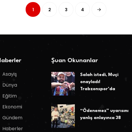
1
2
3
4
aberler
Şuan Okunanlar
Asayiş
Salah istedi, Muçi
onayladı!
Dünya
Trabzonspor’da
Eğitim
Ekonomi
“Ödenemez” uyarısını
Gündem
yanlış anlayınca 38
Haberler