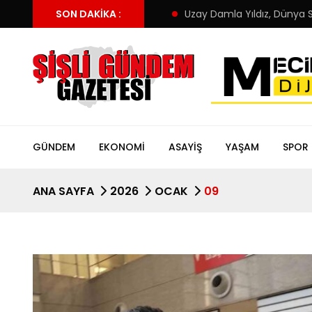
 kapandı! Altay’ın yeni adresi
SON DAKIKA :
Uzay Damla Yıldız, Dünya Sah
GÜNDEM
EKONOMI
ASAYIŞ
YAŞAM
SPOR
ANA SAYFA
2026
OCAK
09