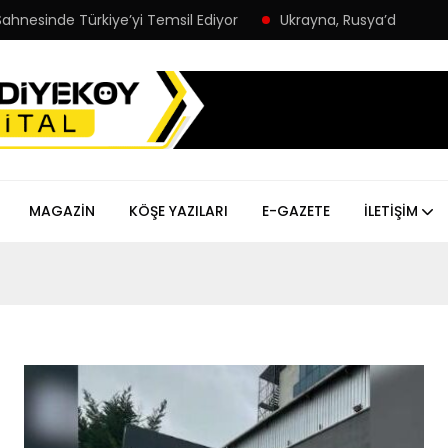
nesinde Türkiye’yi Temsil Ediyor
Ukrayna, Rusya’da plajda eğl
MAGAZIN
KÖŞE YAZILARI
E-GAZETE
İLETIŞIM