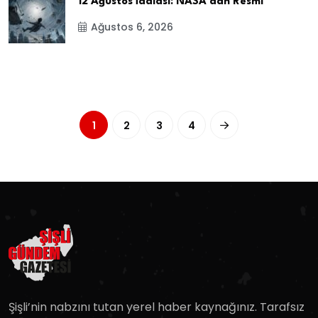
12 Ağustos İddiası: NASA’dan Resmi
Ağustos 6, 2026
1
2
3
4
Şişli’nin nabzını tutan yerel haber kaynağınız. Tarafsız