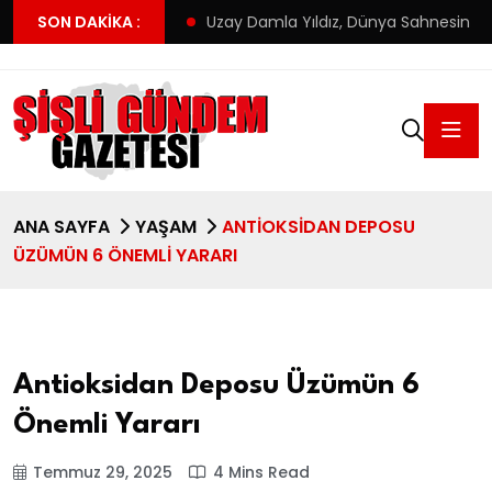
! Altay’ın yeni adresi
SON DAKIKA :
Uzay Damla Yıldız, Dünya Sahnesinde T
ANA SAYFA
YAŞAM
ANTIOKSIDAN DEPOSU
ÜZÜMÜN 6 ÖNEMLI YARARI
Antioksidan Deposu Üzümün 6
Önemli Yararı
Temmuz 29, 2025
4 Mins Read