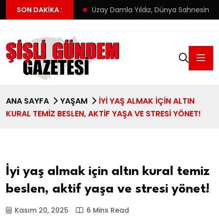
’ın yeni adresi
SON DAKIKA :
Uzay Damla Yıldız, Dünya Sahnesinde Türkiye
ANA SAYFA
YAŞAM
İYI YAŞ ALMAK IÇIN ALTIN
KURAL TEMIZ BESLEN, AKTIF YAŞA VE STRESI YÖNET!
İyi yaş almak için altın kural temiz
beslen, aktif yaşa ve stresi yönet!
Kasım 20, 2025
6 Mins Read