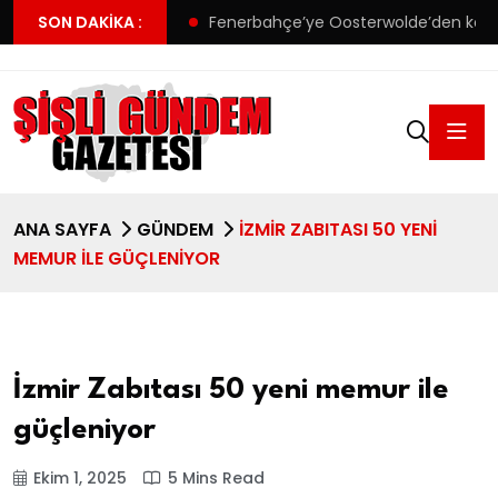
aki Deniz’in acı sonu
SON DAKIKA :
Fenerbahçe’ye Oosterwolde’den kötü
ANA SAYFA
GÜNDEM
İZMIR ZABITASI 50 YENI
MEMUR ILE GÜÇLENIYOR
İzmir Zabıtası 50 yeni memur ile
güçleniyor
Ekim 1, 2025
5 Mins Read