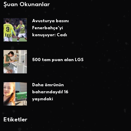
Şuan Okunanlar
Avusturya basını
Fenerbahçe’yi
konuşuyor: Cadı
500 tam puan alan LGS
Daha ömrünün
baharındaydı! 16
yaşındaki
Etiketler