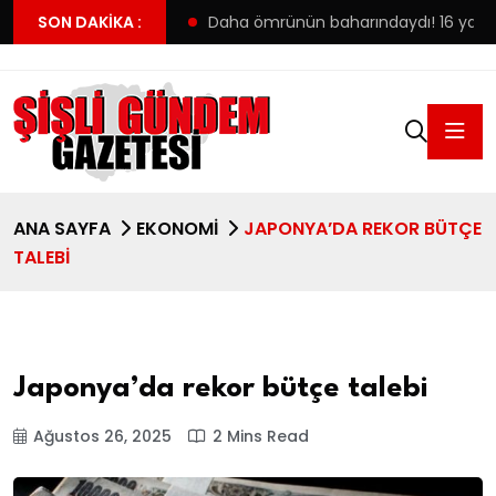
ilk tercihine yerleşti
SON DAKIKA :
Daha ömrünün baharındaydı! 16 yaşınd
ANA SAYFA
EKONOMI
JAPONYA’DA REKOR BÜTÇE
TALEBI
Japonya’da rekor bütçe talebi
Ağustos 26, 2025
2 Mins Read