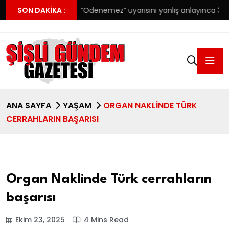
ma detayı
SON DAKIKA :
“Ödenemez” uyarısını yanlış anlayınca 38 milyonu
ANA SAYFA
YAŞAM
ORGAN NAKLINDE TÜRK
CERRAHLARIN BAŞARISI
Organ Naklinde Türk cerrahların
başarısı
Ekim 23, 2025
4 Mins Read